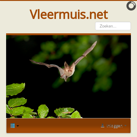
Vleermuis.net
Vleermuis gezien
Waarneming doorgeven
Wat doen wij met meldingen
Telinstructie
Waarnemingen doorgeven elders
Hulp
Vleermuis gevonden
Tijdelijke huisvesting
Vanginstructie
Hulp per email
Home
Forum
Bescherming
red onze vleermuizen
Hulp per provincie
Drenthe
Gelderland
Inloggen
Groningen
Flevoland