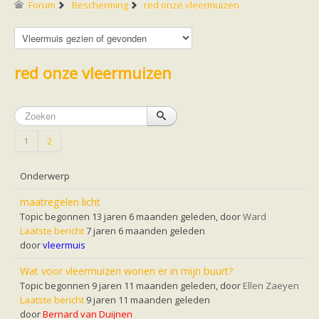
Friesland
Forum
Bescherming
red onze vleermuizen
Limburg
Noord-Brabant
Noord-Holland
Overijssel
Utrecht
red onze vleermuizen
Zeeland
Zuid-Holland
Vleermuizen en ziektes
Bescherming
Soortbescherming
1
2
Gebiedsbescherming
Hulp bij bouwplannen en bomenkap
Vleermuisprotocol
Onderwerp
Knelpunten in vleermuisbescherming
Vleermuis advies en onderzoekbureaus
maatregelen licht
Doe mee
Topic begonnen 13 jaren 6 maanden geleden, door
Ward
vleermuiskasten kopen/ ophangen
Laatste bericht
7 jaren 6 maanden geleden
Meedoen
door
vleermuis
Landelijk zoogdierwerkgroepen
Regionale of provinciale werkgroepen
Wat voor vleermuizen wonen er in mijn buurt?
Jeugd
Internationaal
Topic begonnen 9 jaren 11 maanden geleden, door
Ellen Zaeyen
Landelijke natuurverenigingen
Laatste bericht
9 jaren 11 maanden geleden
Ik wil graag mee op vleermuisexcursie
door
Bernard van Duijnen