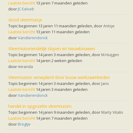
Ruige dwergvleermuis
Laatste bericht
13 jaren 7 maanden geleden
Tweekleurige vleermuis
door
JC Eelvelt
Vale vleermuis
Watervleermuis
dood vleermuisje
Vleermuizen en eikenprocessierups
Topic begonnen 13 jaren 11 maanden geleden, door
Antsje
Kinderpagina
Laatste bericht
13 jaren 11 maanden geleden
Spreekbeurt
door
Vandierendonck
Knutselen
Tekenen
Vleermuisvriendelijk slopen en nieuwbouwen
Spelletjes
Topic begonnen 14 jaren 3 maanden geleden, door
M.Huijgen
Weetjes
Laatste bericht
Meer weten
14 jaren 2 weken geleden
Links
door
miranda
Boeken en tijdschriften
geluiden van vleermuizen
Vleermuizen verwijderd door bouw werkzaamheden
Achtergrond informatie
Topic begonnen 14 jaren 3 maanden geleden, door
Jans
Nieuwsberichten
Laatste bericht
14 jaren 3 maanden geleden
Informatiefolders
door
Vandierendonck
Nederland
Buitenland
handel in opgezette vleermuizen
Meer dan vleermuizen
Topic begonnen 14 jaren 9 maanden geleden, door
Marty Vitalis
Handleidingen
Laatste bericht
14 jaren 7 maanden geleden
Vlendag presentaties
door
Bregtje
Vlennieuwsbrief
Overige publicaties