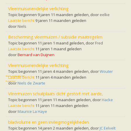
Vleermuizen in de tuin
Aankondiging activiteiten
Vleermuisvriendelijke verlichting
Ik ben op zoek naar een detector
Topic begonnen 9 jaren 11 maanden geleden, door
eelke
Ecologie en soorten
Laatste bericht
9 jaren 11 maanden geleden
Hoe vleermuizen leven
door
Niels
Voedsel en jagen
Verblijfplaatsen
Bescherming vleermuizen / subsidie maatregelen
Echolocatie
Topic begonnen 11 jaren 1 maand geleden, door
Fred
Soorten
Baardvleermuis
Laatste bericht
11 jaren 1 maand geleden
Bechsteins vleermuis
door
Bernard van Duijnen
Bosvleermuis
Brandt's vleermuis
Vleermuisvriendelijke verlichting
Bruine of gewone grootoorvleermuis
Topic begonnen 11 jaren 4 maanden geleden, door
Wouter
Franjestaart
Laatste bericht
11 jaren 4 maanden geleden
Gewone grootoorvleermuis
Gewone dwergvleermuis
Paul van Hoof
door
Niels de Zwarte
Grijze grootoorvleermuis
Grote rosse vleermuis
Vleermuizen schuilplaats dicht gestort met aarde,
Ingekorven vleermuis
Topic begonnen 11 jaren 11 maanden geleden, door
Hacke
Kleine en grote hoefijzerneus
Laatste bericht
11 jaren 11 maanden geleden
Laatvlieger
door
Maurice La Haye
Meervleermuis
Mopsvleermuis
bladvolume en geen invliegmogelijkheden.
Noordse vleermuis
Rosse vleermuis
Topic begonnen 14 jaren 2 maanden geleden, door
JC Eelvelt