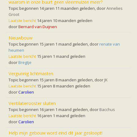
waarom in onze buurt geen vleermuizen meer?
zoonose info (rabies, corona, etc)
rapporten
Topic begonnen 14 jaren 11 maanden geleden, door
Annelies
Handleiding
Groot
Overig
Laatste bericht
14 jaren 10 maanden geleden
Video beelden
door
Bernard van Duijnen
Forum
Naar het forum
Nieuwbouw
Topic begonnen 15 jaren 1 maand geleden, door
renate van
heumen
Laatste bericht
15 jaren 1 maand geleden
door
Bregtje
Vergunnig lichtmasten
Topic begonnen 15 jaren 8 maanden geleden, door
JK
Laatste bericht
15 jaren 8 maanden geleden
door
Carolien
Ventilatierooster sluiten
Topic begonnen 16 jaren 1 maand geleden, door
Bacchus
Laatste bericht
16 jaren 1 maand geleden
door
Carolien
Help mijn gebouw word eind dit jaar gesloopt!