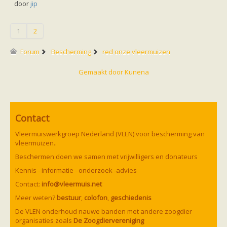
door
jip
1
2
Forum
Bescherming
red onze vleermuizen
Gemaakt door
Kunena
Contact
Vleermuiswerkgroep Nederland (VLEN) voor bescherming van
vleermuizen..
Beschermen doen we samen met vrijwilligers en donateurs
Kennis - informatie - onderzoek -advies
Contact:
info@vleermuis.net
Meer weten?
bestuur
,
colofon
,
geschiedenis
De VLEN onderhoud nauwe banden met andere zoogdier
organisaties zoals
De Zoogdiervereniging